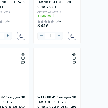
=10 I=30 L=57,5
HW NP D=4 I=43 L=70
 LH
S=10x20 RH
8.100.12
Артикул: W09.040.11
ті
В наявності
0
0
6.62€
.42 Свердло NP
W11.080.41 Свердло NP
I=35 L=70
HW D=8 I=35 L=70
 LH XTREME-HW
S=10x20 RH XTREME-HW