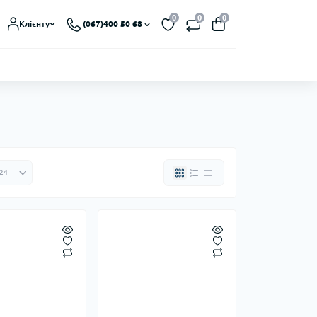
0
0
0
Клієнту
(067)400 50 68