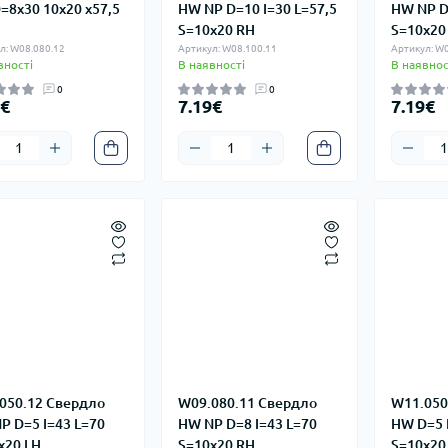
=8x30 10x20 x57,5
HW NP D=10 I=30 L=57,5
HW NP D
S=10x20 RH
S=10x20
л: W08.080.12
Артикул: W08.100.11
Артикул: W0
вності
В наявності
В наявнос
0
0
0€
7.19€
7.19€
050.12 Свердло
W09.080.11 Свердло
W11.050
P D=5 I=43 L=70
HW NP D=8 I=43 L=70
HW D=5 
x20 LH
S=10x20 RH
S=10x20