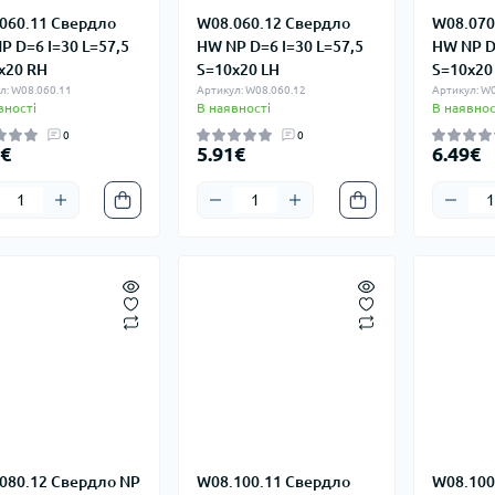
060.11 Свердло
W08.060.12 Свердло
W08.070
P D=6 I=30 L=57,5
HW NP D=6 I=30 L=57,5
HW NP D
x20 RH
S=10x20 LH
S=10x20
л: W08.060.11
Артикул: W08.060.12
Артикул: W0
вності
В наявності
В наявнос
0
0
1€
5.91€
6.49€
080.12 Свердло NP
W08.100.11 Свердло
W08.100