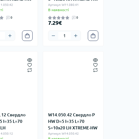
1.050.42
Артикул: W11.080.41
ті
В наявності
0
0
7.29€
.12 Свердло
W14.050.42 Свердло P
 I=35 L=70
HW D=5 I=35 L=70
 LH
S=10x20 LH XTREME-HW
4.050.12
Артикул: W14.050.42
ті
В наявності