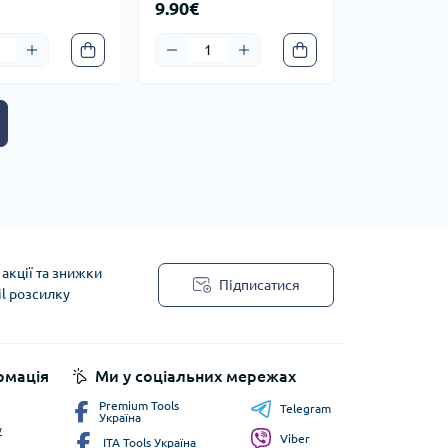
9.90€
акції та знижки
Підписатися
il розсилку
рмація
Ми у соціальних мережах
Premium Tools
Telegram
Україна
у
Viber
ITA Tools Україна