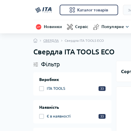
Каталог товарів
Новинки
Сервіс
Популярне
СВЕРДЛА
Свердла ITA TOOLS ECO
Свердла ITA TOOLS ECO
Фільтр
Сор
Виробник
ITA TOOLS
33
Наявність
Є в наявності
33