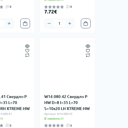
0
0
7.72€
.41 Свердло P
W14.080.42 Свердло P
I=35 L=70
HW D=8 I=35 L=70
 RH XTREME-HW
S=10x20 LH XTREME-HW
4.080.41
Артикул: W14.080.42
ті
В наявності
0
0