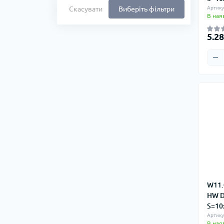
Скасувати
Виберіть фільтри
Артику
В ная
5.2
W11.
HW D
S=10
Артику
В ная