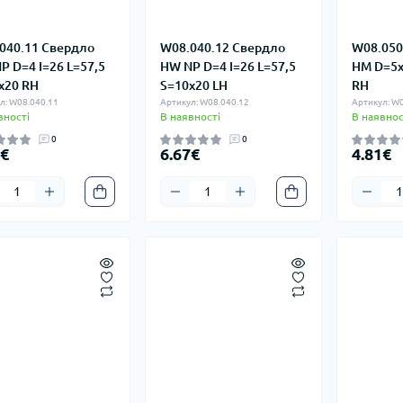
040.11 Свердло
W08.040.12 Свердло
W08.050
P D=4 I=26 L=57,5
HW NP D=4 I=26 L=57,5
HM D=5x
x20 RH
S=10x20 LH
RH
л: W08.040.11
Артикул: W08.040.12
Артикул: W0
вності
В наявності
В наявнос
0
0
7€
6.67€
4.81€