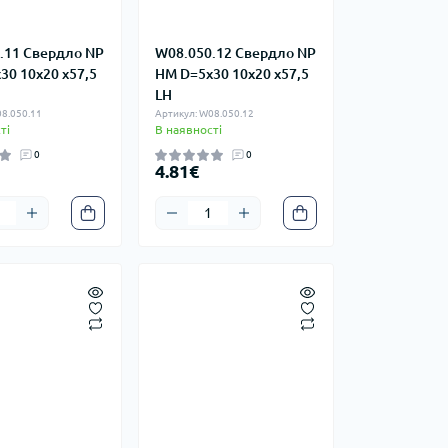
.11 Свердло NP
W08.050.12 Свердло NP
30 10x20 x57,5
HM D=5x30 10x20 x57,5
LH
8.050.11
Артикул: W08.050.12
ті
В наявності
0
0
4.81€