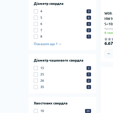
Діаметр свердла
4
3
W08.
5
6
HW N
6
S=10
3
Артику
7
2
В ная
8
7
6.6
Показати ще 1
Діаметр чашкового свердла
15
2
25
1
26
2
35
2
Хвостовик свердла
10
25