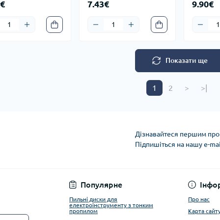
4€
7.43€
9.90€
Показати ще
1
2
>
>|
Дізнавайтеся першим про 
Підпишіться на нашу e-ma
Privacy Policy
Популярне
Інфо
Пильні диски для
Про нас
електроінструменту з тонким
пропилом
Карта сайт