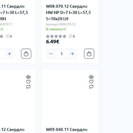
.11 Свердло
W08.070.12 Свердло
=7 I=30 L=57,5
HW NP D=7 I=30 L=57,5
 RH
S=10x20 LH
8.070.11
Артикул: W08.070.12
ті
В наявності
0
0
6.49€
.12 Свердло
W09.040.11 Свердло