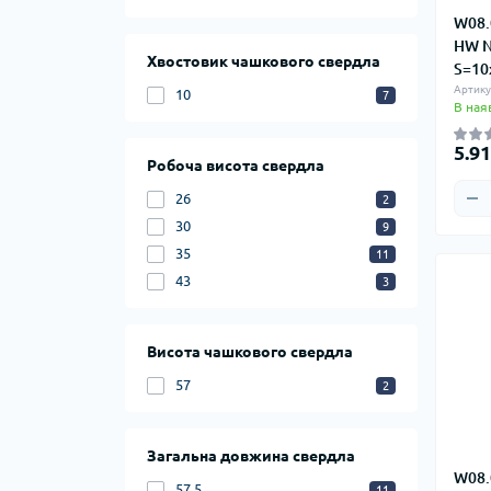
W08.
HW N
Хвостовик чашкового свердла
S=10
Артику
10
7
В ная
5.9
Робоча висота свердла
26
2
30
9
35
11
43
3
Висота чашкового свердла
57
2
Загальна довжина свердла
W08.
57,5
11