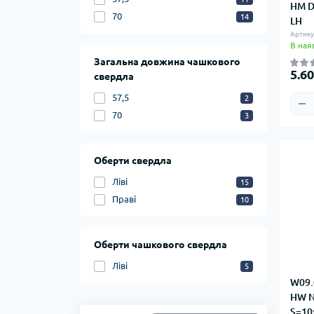
HM D
70
14
LH
Артику
В ная
Загальна довжина чашкового
5.6
свердла
57,5
2
70
3
Оберти свердла
Ліві
15
Праві
10
Оберти чашкового свердла
Ліві
5
W09.
HW N
S=10