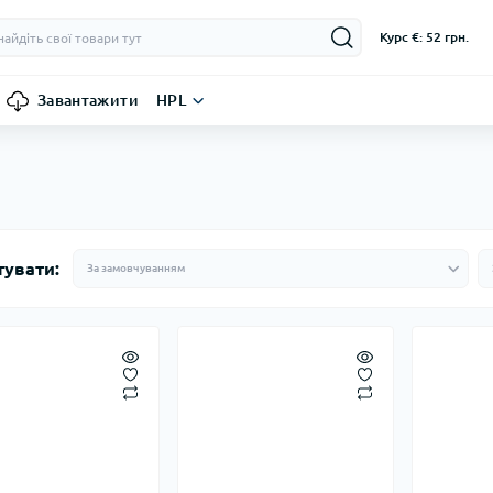
Курс €: 52 грн.
Завантажити
HPL
тувати: