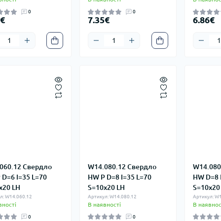
0
0
9€
7.35€
6.86€
060.12 Свердло
W14.080.12 Свердло
W14.080
 D=6 I=35 L=70
HW P D=8 I=35 L=70
HW D=8 
x20 LH
S=10x20 LH
S=10x20
л: W14.060.12
Артикул: W14.080.12
Артикул: W1
вності
В наявності
В наявнос
0
0