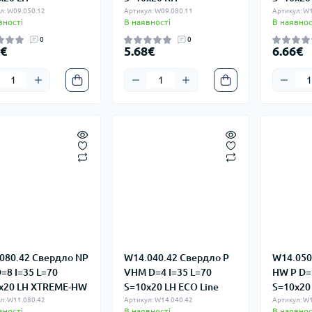
л: W09.050.12
Артикул: W09.080.11
Артикул: W1
вності
В наявності
В наявнос
0
0
8€
5.68€
6.66€
080.42 Свердло NP
W14.040.42 Свердло P
W14.050
=8 I=35 L=70
VHM D=4 I=35 L=70
HW P D=5
x20 LH XTREME-HW
S=10x20 LH ECO Line
S=10x20
л: W11.080.42
Артикул: W14.040.42
Артикул: W1
вності
В наявності
В наявнос