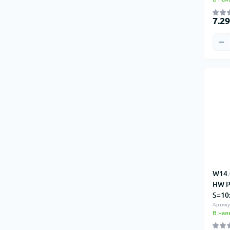
7.2
W14.
HW P
S=10
Артику
В ная