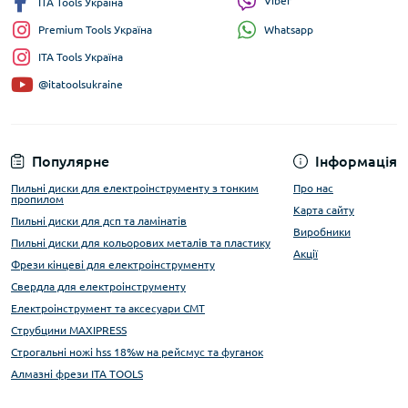
Viber
ITA Tools Україна
Whatsapp
Premium Tools Україна
ITA Tools Україна
@itatoolsukraine
Популярне
Інформація
Пильні диски для електроінструменту з тонким
Про нас
пропилом
Карта сайту
Пильні диски для дсп та ламінатів
Виробники
Пильні диски для кольорових металів та пластику
Акції
Фрези кінцеві для електроінструменту
Свердла для електроінструменту
Електроінструмент та аксесуари CMT
Струбцини MAXIPRESS
Строгальні ножі hss 18%w на рейсмус та фуганок
Алмазні фрези ITA TOOLS