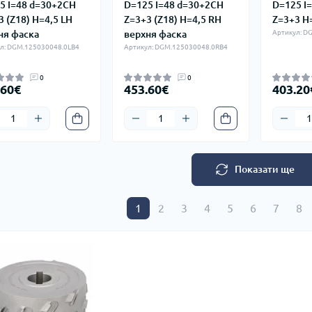
5 I=48 d=30+2CH
D=125 I=48 d=30+2CH
D=125 I
3 (Z18) H=4,5 LH
Z=3+3 (Z18) H=4,5 RH
Z=3+3 H
ня фаска
верхня фаска
Артикул: D
л: DGM.125030048.0LB4
Артикул: DGM.125030048.0RB4
0
0
.60€
453.60€
403.20
Показати ще
1
2
3
4
5
6
7
8