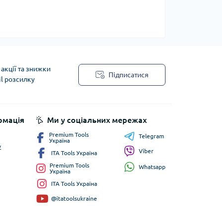
акції та знижки
Підписатися
il розсилку
рмація
Ми у соціальних мережах
Premium Tools
Telegram
Україна
у
Viber
ITA Tools Україна
Premium Tools
Whatsapp
Україна
ITA Tools Україна
@itatoolsukraine