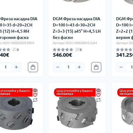
Фреза насадна DIA
DGM Фреза насадна DIA
DGM Фре
0 I=35 d=20+2CH
D=100 I=43 d=30+2CH
D=100 I
3 (12) H=4,5 RH
Z=3+3 (15) a45° H=4,5 LH
Z=2+2 (1
тороння фаска
без фаски
верхня 
л: DGM.100020035.0RC4
Артикул: DGM.100030043.2LA4
Артикул: D
0
0
.40€
546.00€
341.25
 уточнюйте у Вашого
Ціну уточнюйте у Вашого
Ціну уто
еджера
менеджера
менедже