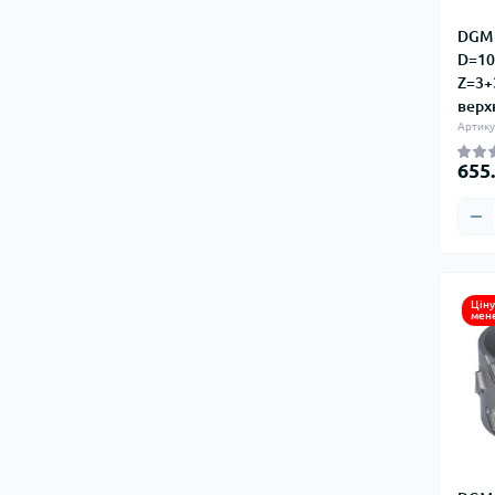
DGM 
D=10
Z=3+3
верх
Артику
655
Ціну
мен