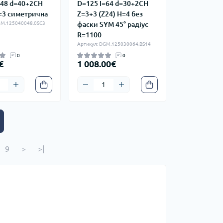
=48 d=40+2CH
D=125 I=64 d=30+2CH
=3 симетрична
Z=3+3 (Z24) H=4 без
GM.125040048.0SC3
фаски SYM 45° радіус
R=1100
Артикул: DGM.125030064.BS14
0
0
€
1 008.00€
9
>
>|