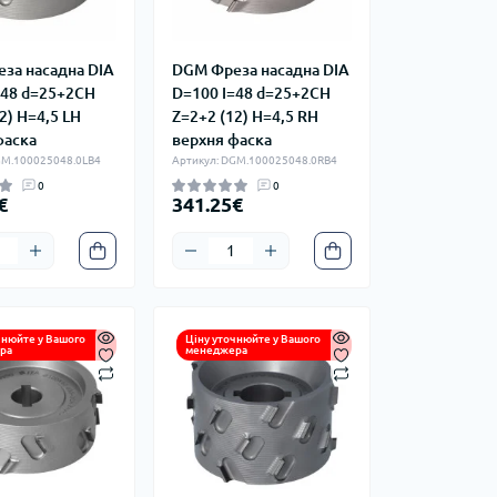
за насадна DIA
DGM Фреза насадна DIA
=48 d=25+2CH
D=100 I=48 d=25+2CH
2) H=4,5 LH
Z=2+2 (12) H=4,5 RH
фаска
верхня фаска
GM.100025048.0LB4
Артикул: DGM.100025048.0RB4
0
0
€
341.25€
чнюйте у Вашого
Ціну уточнюйте у Вашого
ра
менеджера