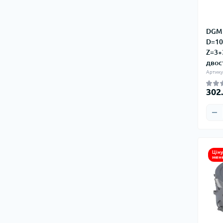
DGM 
D=10
Z=3+
двос
Артику
302
Ціну
мен