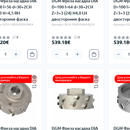
Фреза насадна DIA
DGM Фреза насадна DIA
DGM Фре
0 l=56 d=30+2CH
D=100 l=64 d=30+2CH
D=100 l
3 H=4,5 RH
Z=3+3 (24) H4,0 LH
Z=3+3 (2
тороння фаска
двостороння фаска
двостор
л: DGM.100030056.0RC4
Артикул: DGM.100030064.0LC4
Артикул: D
0
0
.20€
539.18€
539.18
 уточнюйте у Вашого
Ціну уточнюйте у Вашого
Ціну уто
еджера
менеджера
менедже
Фреза насадна DIA
DGM Фреза насадна DIA
DGM Фре