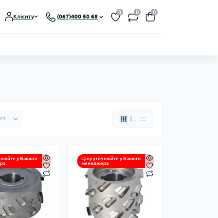
0
0
0
Клієнту
(067)400 50 68
чнюйте у Вашого
Ціну уточнюйте у Вашого
ра
менеджера