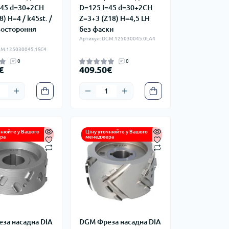
=45 d=30+2CH
D=125 I=45 d=30+2CH
) H=4 / k45st. /
Z=3+3 (Z18) H=4,5 LH
востороння
без фаски
Артикул: DGM.125030045.0LA4
GM.125030045.1SC4
0
0
€
409.50€
чнюйте у Вашого
Ціну уточнюйте у Вашого
ра
менеджера
за насадна DIA
DGM Фреза насадна DIA