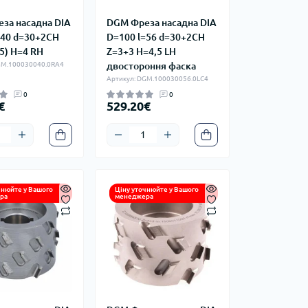
за насадна DIA
DGM Фреза насадна DIA
=40 d=30+2CH
D=100 l=56 d=30+2CH
5) H=4 RH
Z=3+3 H=4,5 LH
GM.100030040.0RA4
двостороння фаска
Артикул: DGM.100030056.0LC4
0
0
€
529.20€
чнюйте у Вашого
Ціну уточнюйте у Вашого
ра
менеджера