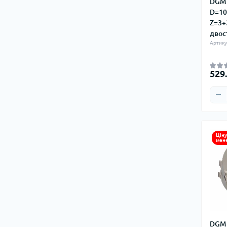
DGM 
D=10
Z=3+
двос
Артику
529
Ціну
мен
DGM 