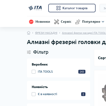
Каталог товарів
Новинки
Сервіс
Популярне
ФРЕЗИ НАСАДНІ
Алмазні фрези насадні ITA TOOL
Алмазні фрезерні головки 
Фільтр
Сор
Виробник
ITA TOOLS
243
Наявність
Є в наявності
2