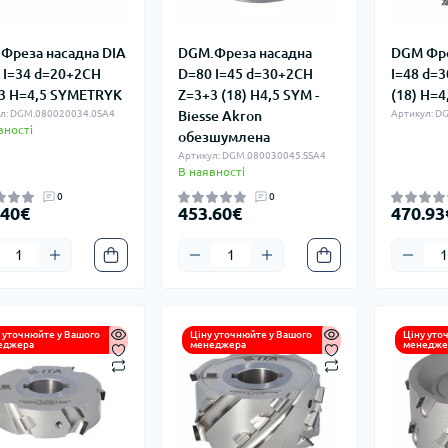
Фреза насадна DIA
DGM.Фреза насадна
DGM Фре
 I=34 d=20+2CH
D=80 I=45 d=30+2CH
I=48 d=
3 H=4,5 SYMETRYK
Z=3+3 (18) H4,5 SYM -
(18) H=4
л: DGM.080020034.0SA4
Biesse Akron
Артикул: D
вності
обезшумлена
Артикул: DGM.080030045.SSA4
В наявності
0
0
.40€
453.60€
470.93
 уточнюйте у Вашого
Ціну уточнюйте у Вашого
Ціну уто
еджера
менеджера
менедже