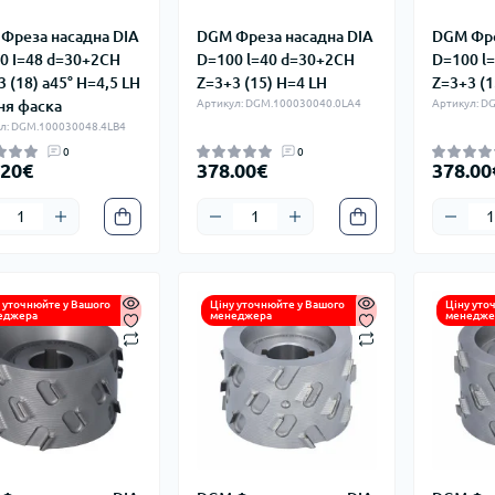
Фреза насадна DIA
DGM Фреза насадна DIA
DGM Фре
0 I=48 d=30+2CH
D=100 l=40 d=30+2CH
D=100 l
 (18) a45° H=4,5 LH
Z=3+3 (15) H=4 LH
Z=3+3 (1
ня фаска
Артикул: DGM.100030040.0LA4
Артикул: D
л: DGM.100030048.4LB4
0
0
.20€
378.00€
378.00
 уточнюйте у Вашого
Ціну уточнюйте у Вашого
Ціну уто
еджера
менеджера
менедже