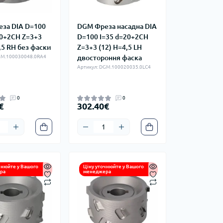
за DIA D=100
DGM Фреза насадна DIA
30+2CH Z=3+3
D=100 I=35 d=20+2CH
,5 RH без фаски
Z=3+3 (12) H=4,5 LH
GM.100030048.0RA4
двостороння фаска
Артикул: DGM.100020035.0LC4
0
0
€
302.40€
чнюйте у Вашого
Ціну уточнюйте у Вашого
ра
менеджера