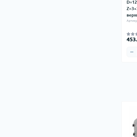
D=12
Z=3+
верх
Артику
453