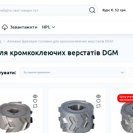
Курс €: 52 грн.
Завантажити
HPL
S
Алмазні фрезерні головки для кромкоклеючих верстатів DGM
для кромкоклеючих верстатів DGM
тувати:
Ціну уто
менедже