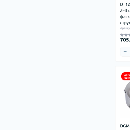
D=12
Z=3+
фаск
стру
Артику
705
Ціну
мен
DGM 