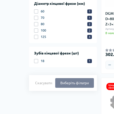
Діаметр кінцевої фрези (мм)
60
1
DGM 
70
1
D=80
80
Z=3+
2
Артику
100
2
В ная
125
4
Зубів кінцевої фрези (шт)
302
18
1
Скасувати
Виберіть фільтри
Ціну
мен