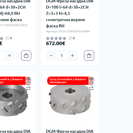
за насадна DIA
DGM Фреза насадна DIA
=64 d=30+2CH
D=100 l=64 d=30+2CH
4) H4,0 RH
Z=3+3 H=4,5
оння фаска
симетрична верхня
GM.100030064.0RC4
фаска RH
Артикул: DGM.100030064.SRB4
0
0
€
672.00€
чнюйте у Вашого
Ціну уточнюйте у Вашого
ра
менеджера
за насадна DIA
DGM Фреза насадна DIA