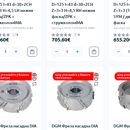
5 I=43 d=30+2CH
D=125 I=43 d=30+2CH
D=125 I
3 H=4,5 LH нижня
Z=3+3 H=4,5 RH нижня
Z=3+3 (18
а/ZPK +
фаска/ZPK +
SYM / д
жколомIMA
стружколомIMA
фаска
л: DGM.125030043.3LB4
Артикул: DGM.125030043.3RB4
Артикул: D
0
0
.60€
705.60€
655.20
 уточнюйте у Вашого
Ціну уточнюйте у Вашого
Ціну уто
еджера
менеджера
менедже
Фреза насадна DIA
DGM Фреза насадна DIA
DGM Фре