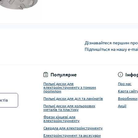
Дізнавайтеся першим про 
Підпишіться на нашу e-ma
Privacy Policy
Популярне
Інфо
Пильні диски для
Про нас
електроінструменту з тонким
пропилом
Карта сайт
Пильні диски для дсп та ламінатів
Виробники
ктів
Пильні диски для кольорових
Акції
металів та пластику
Фрези кінцеві для
електроінструменту
Свердла для електроінструменту
Електроінструмент та аксесуари