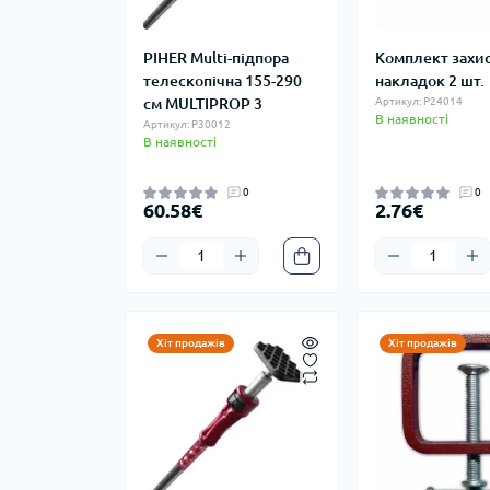
PIHER Multi-підпора
Комплект захи
телескопічна 155-290
накладок 2 шт.
см MULTIPROP 3
Артикул: P24014
В наявності
Артикул: P30012
В наявності
0
0
60.58€
2.76€
Хіт продажів
Хіт продажів