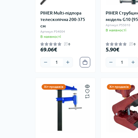
PIHER Multi-підпора
PIHER Струбци
телескопічна 200-375
модель G10 (9
см
Артикул: P55010
В наявності
Артикул: P34004
В наявності
0
0
69.06€
5.90€
Хіт продажів
Хіт продажів