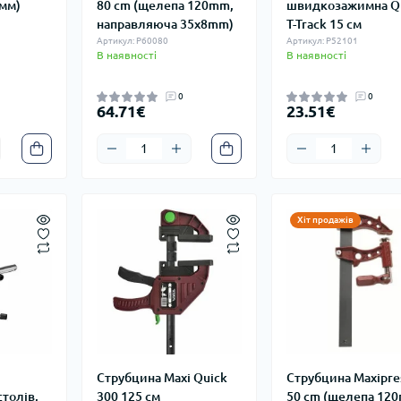
 мм)
80 cm (щелепа 120mm,
швидкозажимна Q
направляюча 35x8mm)
T-Track 15 см
Артикул: P60080
Артикул: P52101
В наявності
В наявності
0
0
64.71€
23.51€
Хіт продажів
Струбцина Maxi Quick
Струбцина Maxipres
толів,
300 125 см
50 cm (щелепа 12