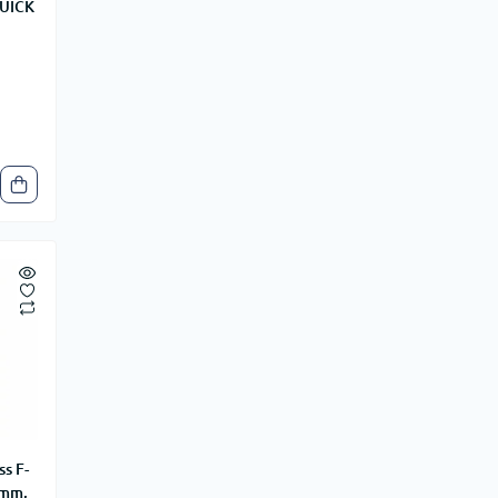
UICK
s F-
0mm,