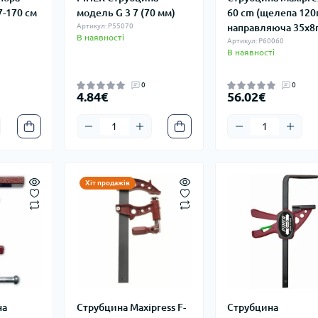
7-170 см
модeль G 3 7 (70 мм)
60 cm (щелепа 12
Артикул: P55070
направляюча 35x
В наявності
Артикул: P60060
В наявності
0
0
4.84€
56.02€
Хіт продажів
на
Струбцина Maxipress F-
Струбцина