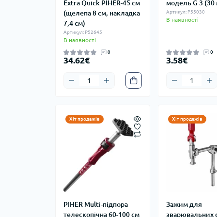
Extra Quick PIHER-45 см
модeль G 3 (30
(щелепа 8 см, накладка
Артикул: P55030
В наявності
7,4 см)
Артикул: P52645
В наявності
0
0
34.62€
3.58€
Хіт продажів
Хіт продажів
PIHER Multi-підпора
Зажим для
телескопічна 60-100 см
зварювальних с