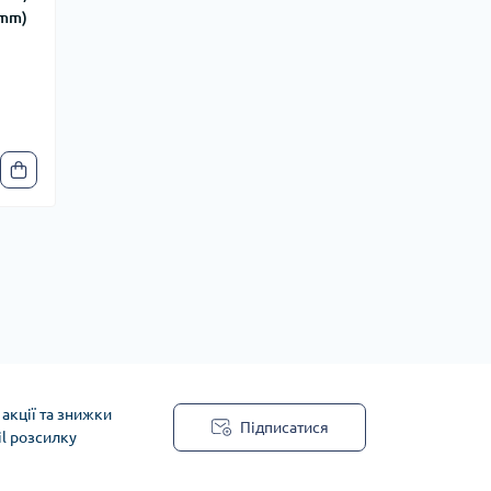
8mm)
акції та знижки
Підписатися
il розсилку