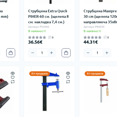
на
Струбцина Extra Quick
Струбцина Maxipres
5 mm)
PIHER-60 см. (щелепа 8
30 cm (щелепа 12
см. накладка 7,4 см.)
направляюча 35x
Артикул: P52660
Артикул: P60030
В наявності
В наявності
0
0
36.56€
44.31€
Хіт продажів
Хіт продажів