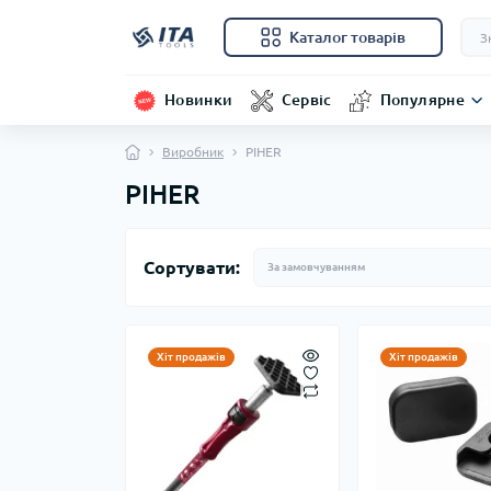
Каталог товарів
Новинки
Сервіс
Популярне
Виробник
PIHER
PIHER
Сортувати:
Хіт продажів
Хіт продажів