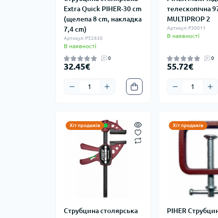
Extra Quick PIHER-30 cm
телескопічна 9
(щелепа 8 cm, накладка
MULTIPROP 2
7,4 cm)
Артикул: P30011
В наявності
Артикул: P52630
В наявності
0
0
32.45€
55.72€
Хіт продажів
Хіт продажів
Струбцина столярська
PIHER Струбци