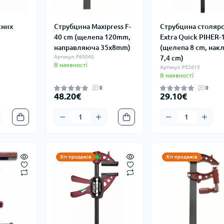
сних
Струбцина Maxipress F-
Струбцина столяр
40 cm (щелепа 120mm,
Extra Quick PIHER-
направляюча 35x8mm)
(щелепа 8 cm, нак
Артикул: P60040
7,4 cm)
В наявності
Артикул: P52615
В наявності
0
0
48.20€
29.10€
Хіт продажів
Хіт продажів