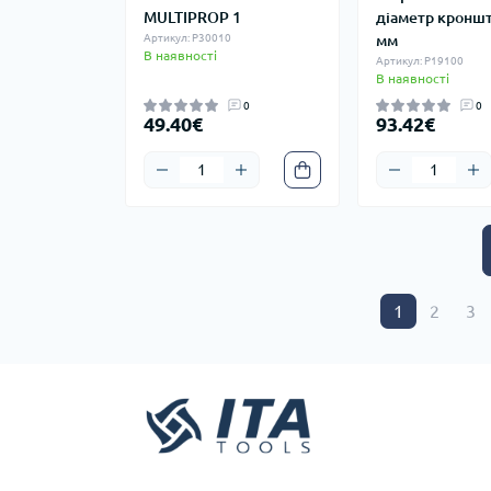
MULTIPROP 1
діаметр кронш
Артикул: P30010
мм
В наявності
Артикул: P19100
В наявності
0
0
49.40€
93.42€
1
2
3