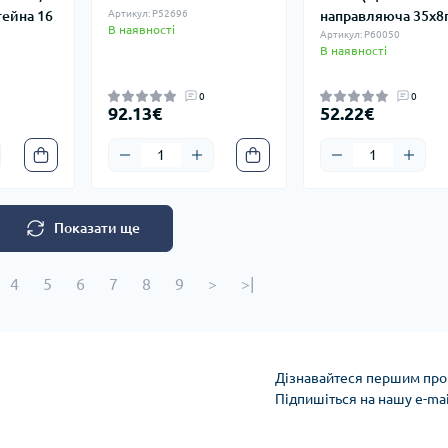
тейна 16
Артикул: P52696
направляюча 35x
В наявності
Артикул: P60050
В наявності
0
0
92.13€
52.22€
Показати ще
4
5
6
7
8
9
>
>|
Дізнавайтеся першим про 
Підпишіться на нашу e-ma
Privacy Policy