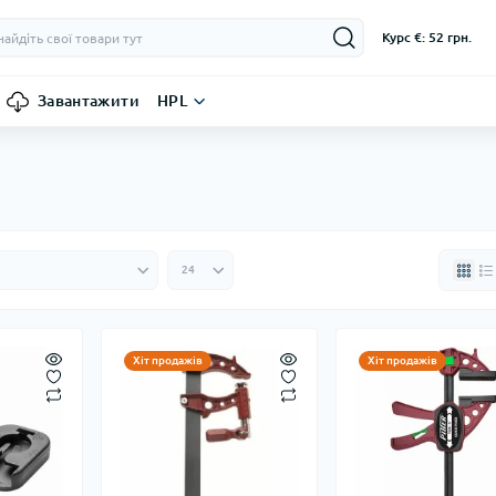
Курс €: 52 грн.
Завантажити
HPL
Хіт продажів
Хіт продажів