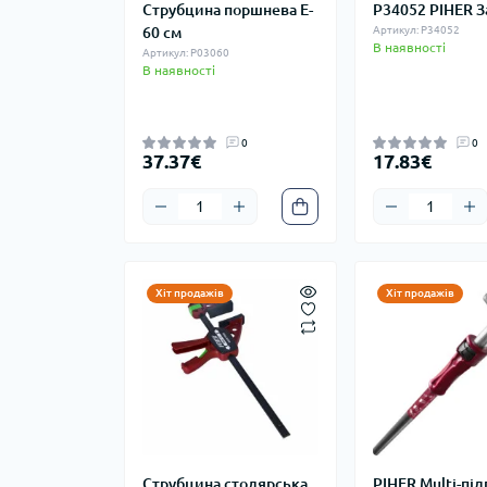
Струбцина поршнева E-
P34052 PIHER 
60 см
Артикул: P34052
В наявності
Артикул: P03060
В наявності
0
0
37.37€
17.83€
Хіт продажів
Хіт продажів
Струбцина столярська
PIHER Multi-пі