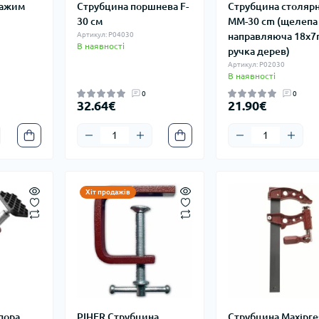
Зажим
Струбцина поршнева F-
Струбцина столяр
30 см
MM-30 cm (щелепа
Артикул: P04030
направляюча 18x7
В наявності
ручка дерев)
Артикул: P02030
В наявності
0
0
32.64€
21.90€
Хіт продажів
дпора
PIHER Струбцина
Струбцина Maxipres